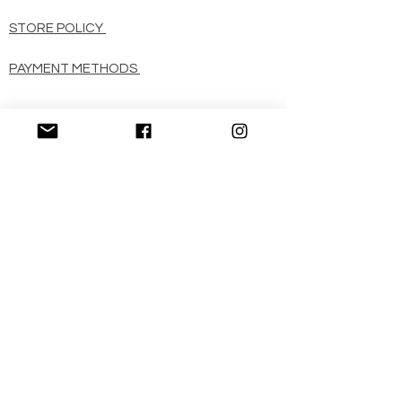
STORE POLICY
PAYMENT METHODS
CONTACT
+39-0784285374
info@gostolai.it
Stay updated
SUBSCRIBE