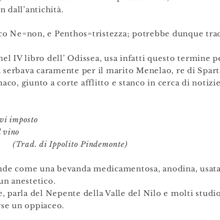
n dall’antichità.
co Ne=non, e Penthos=tristezza; potrebbe dunque tra
nel IV libro dell’ Odissea, usa infatti questo termine 
serbava caramente per il marito Menelao, re di Sparta,
maco, giunto a corte afflitto e stanco in cerca di notiz
rvi imposto
l vino
olito Pindemonte)
intende come una bevanda medicamentosa, anodina, usata
 un anestetico.
ie, parla del Nepente della Valle del Nilo e molti stud
rse un oppiaceo.