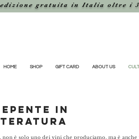
edizione gratuita in Italia oltre i 
HOME
SHOP
GIFT CARD
ABOUT US
CUL
nepente in
tteratura
, non è solo uno dei vini che produciamo, ma è anch