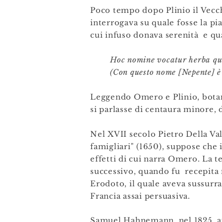
Poco tempo dopo Plinio il Vecch
interrogava su quale fosse la pi
cui infuso donava serenità e qua
Hoc nomine vocatur herba qua
(Con questo nome [Nepente] è
Leggendo Omero e Plinio, botani
si parlasse di centaura minore, 
Nel XVII secolo Pietro Della Val
famigliari" (1650), suppose che 
effetti di cui narra Omero. La 
successivo, quando fu recepita 
Erodoto, il quale aveva sussurra
Francia assai persuasiva.
Samuel Hahnemann, nel 1825, aff