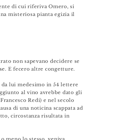
nte di cui riferiva Omero, si
na misteriosa pianta egizia il
ltrato non sapevano decidere se
se. E fecero altre congetture.
i da lui medesimo in 54 lettere
aggiunto al vino avrebbe dato gli
(Francesco Redi) e nel secolo
ausa di una noticina scappata ad
to, circostanza risultata in
ù o meno lo stesso veniva