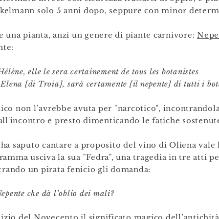
kelmann solo 5 anni dopo, seppure con minor determ
 una pianta, anzi un genere di piante carnivore:
Nepe
nte:
Hélène, elle le sera certainement de tous les botanistes
 Elena [di Troia], sarà certamente [il nepente] di tutti i bot
nico non l’avrebbe avuta per "narcotico", incontrandol
all'incontro
e presto dimenticando le fatiche sostenute
ha saputo cantare a proposito del vino di Oliena vale
mma usciva la sua "Fedra", una tragedia in tre atti p
trando un pirata fenicio gli domanda:
Nepente che dà l’oblio dei mali?
nizio
del Novecento il significato magico dell’antichità