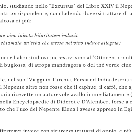
io, studiando nello "Excursus" del Libro XXIV il Nepe
anta corrispondente, concludendo doversi trattare di u
lcosa di più:
e vino injecta hilaritatem inducit
 chiamata un’erba che messa nel vino induce allegria)
ci ed altri studiosi successivi sino all’Ottocento ino
di buglossa, di atropa mandragora o del thè verde cine
le, nel suo "Viaggi in Turchia, Persia ed India descritt
il Nepente altro non fosse che il caphue, il caffè, che 
teoria ricevette un autorevole avallo immediatamente 
nella Encyclopaedie di Diderot e D’Alembert forse a c
to che l’uso del Nepente Elena l’avesse appreso in Egit
ermava invece con sicurezza trattarsi di oppio, e pi