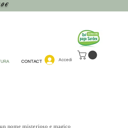
30€
Accedi
TURA
CONTACT
e un nome misterioso e magico