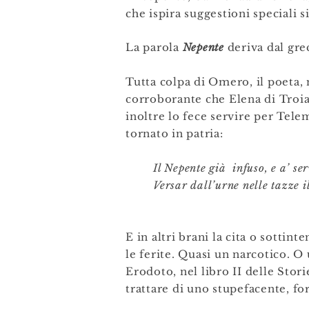
che ispira suggestioni speciali si
La parola
Nepente
deriva
dal gre
Tutta colpa di Omero, il poeta, 
corroborante che Elena di Troia 
inoltre lo fece servire per Tele
tornato in patria:
Il Nepente già infuso, e a’ se
Versar dall’urne nelle tazze i
(Trad. di Ipp
E in altri brani la cita o sott
le ferite. Quasi un narcotico. O
Erodoto, nel libro II delle Stor
trattare di uno stupefacente, fo