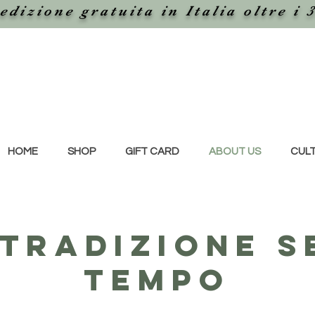
edizione gratuita in Italia oltre i 
HOME
SHOP
GIFT CARD
ABOUT US
CUL
 tradizione s
tempo