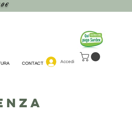
30€
Accedi
TURA
CONTACT
enza