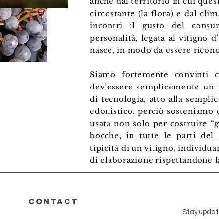
anche dal territorio in cui que
circostante (la flora) e dal cli
incontri il gusto del cons
personalità, legata al vitigno d
nasce, in modo da essere ricono
Siamo fortemente convinti 
dev’essere semplicemente un 
di tecnologia, atto alla sempli
edonistico. perciò sosteniamo 
usata non solo per costruire “g
bocche, in tutte le parti del
tipicità di un vitigno, individu
di elaborazione rispettandone la
CONTACT
Stay upda