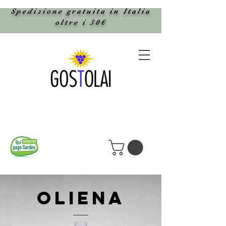
Spedizione gratuita in Italia
oltre i 30€
oliena